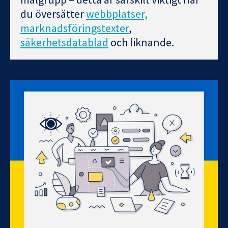
du översätter
webbplatser,
marknadsföringstexter
,
säkerhetsdatablad
och liknande.