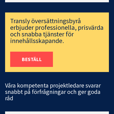
Transly översättningsbyrå
erbjuder professionella, prisvärda
och snabba tjänster för
innehållsskapande.
BESTÄLL
Våra kompetenta projektledare svarar
snabbt på förfrågningar och ger goda
råd