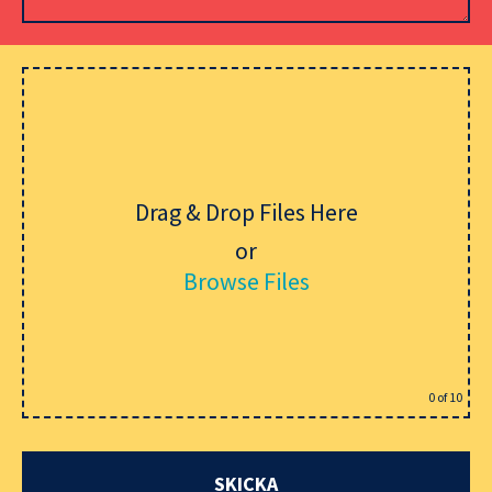
Lämna detta fält tomt.
Drag & Drop Files Here
or
Browse Files
0
of 10