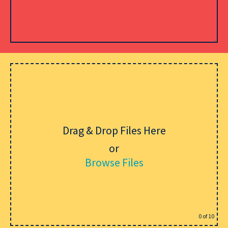
Lämna detta fält tomt.
Drag & Drop Files Here
or
Browse Files
0
of 10