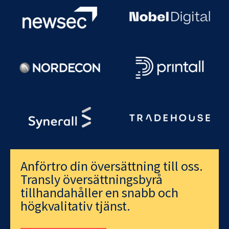
Anförtro din översättning till oss.
Transly översättningsbyrå
tillhandahåller en snabb och
högkvalitativ tjänst.