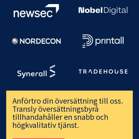
Anförtro din översättning till oss.
Transly översättningsbyrå
tillhandahåller en snabb och
högkvalitativ tjänst.