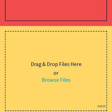
Lämna detta fält tomt.
Drag & Drop Files Here
or
Browse Files
0
of 10