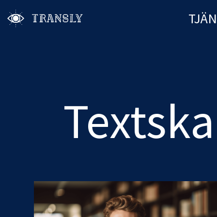
TJÄ
Textsk