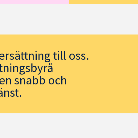
rsättning till oss.
ttningsbyrå
 en snabb och
änst.