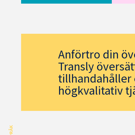
Anförtro din öve
Transly översä
tillhandahåller
högkvalitativ tj
SPRÅK