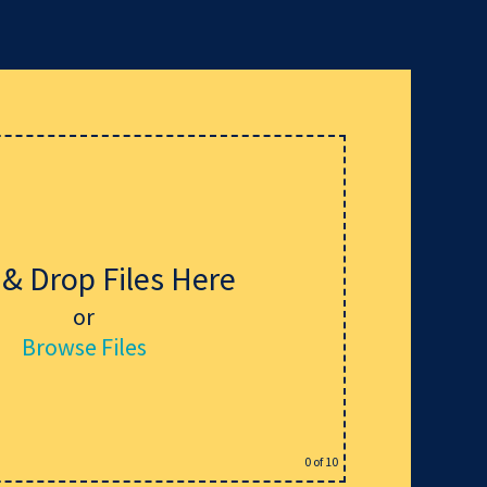
 & Drop Files Here
or
Browse Files
0
of 10