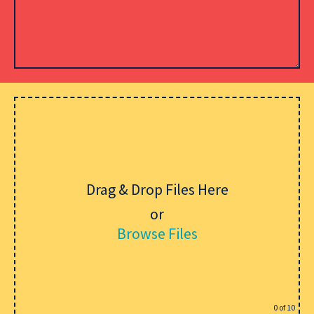
Lämna detta fält tomt.
Drag & Drop Files Here
or
Browse Files
0
of 10