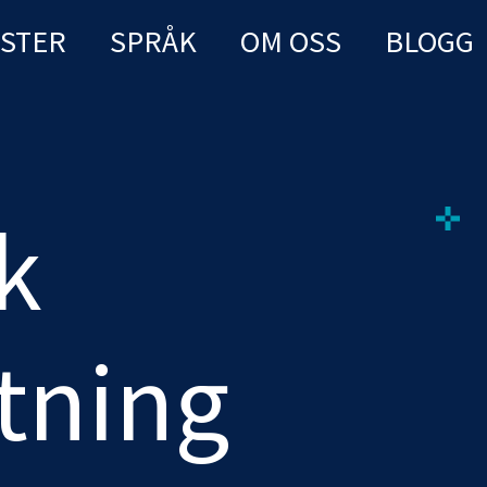
NSTER
SPRÅK
OM OSS
BLOGG
k
tning