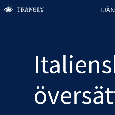
TJÄ
Italiens
översät