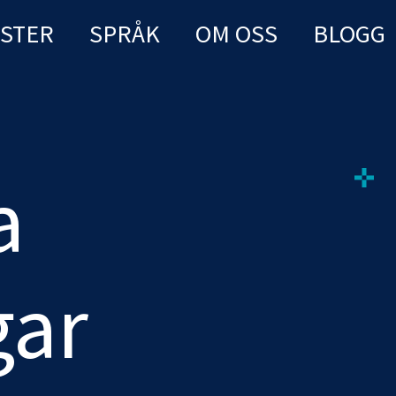
NSTER
SPRÅK
OM OSS
BLOGG
a
gar