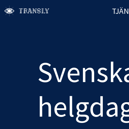
TJÄ
Svensk
helgda