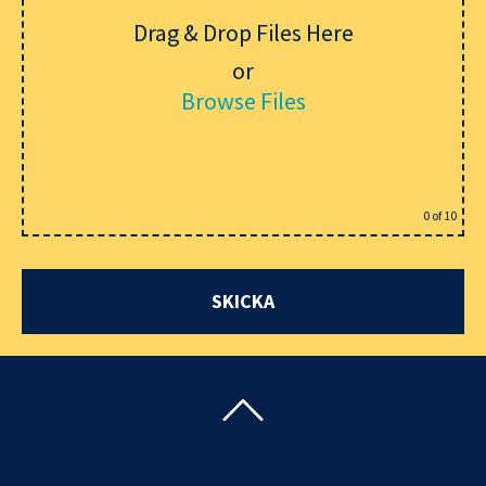
Drag & Drop Files Here
or
Browse Files
0
of 10