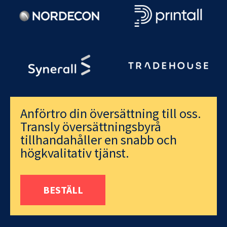
Anförtro din översättning till oss.
Transly översättningsbyrå
tillhandahåller en snabb och
högkvalitativ tjänst.
BESTÄLL